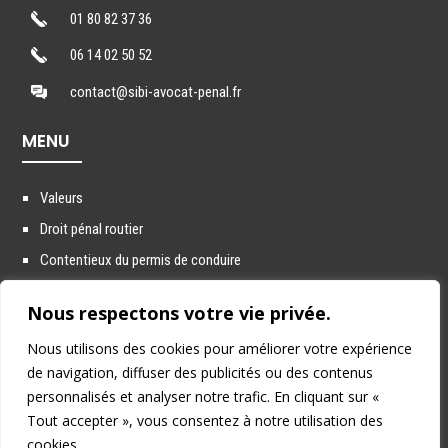
01 80 82 37 36
06 14 02 50 52
contact@sibi-avocat-penal.fr
MENU
Valeurs
Droit pénal routier
Contentieux du permis de conduire
Droit pénal général
Nous respectons votre vie privée.
Victimes d’infractions pénales
Nous utilisons des cookies pour améliorer votre expérience
Actualités
de navigation, diffuser des publicités ou des contenus
personnalisés et analyser notre trafic. En cliquant sur «
Tout accepter », vous consentez à notre utilisation des
cookies.