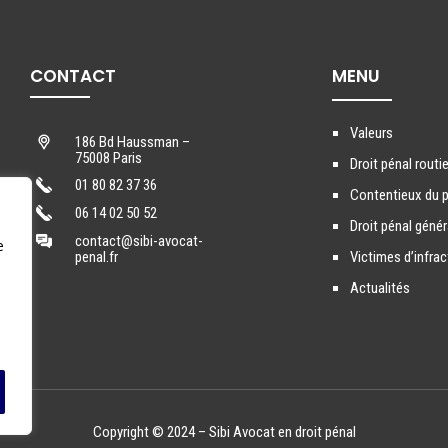
CONTACT
MENU
Valeurs
186 Bd Haussman –
75008 Paris
Droit pénal routie
01 80 82 37 36
Contentieux du p
06 14 02 50 52
Droit pénal génér
contact@sibi-avocat-
e
penal.fr
Victimes d’infra
Actualités
Copyright © 2024 – Sibi Avocat en droit pénal